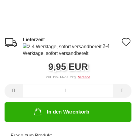
Lieferzeit:
A
2-4
d
Werktage, sofort versandbereit
M
9,95 EUR
inkl. 19% MwSt. zzgl.
Versand
In den Warenkorb
Frage zum Produkt