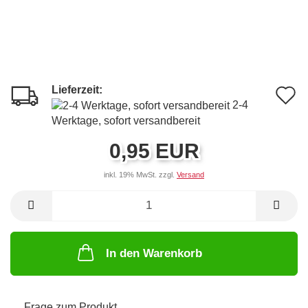
Lieferzeit:
A
2-4
d
Werktage, sofort versandbereit
M
0,95 EUR
inkl. 19% MwSt. zzgl.
Versand
In den Warenkorb
Frage zum Produkt