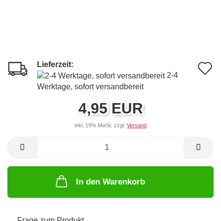
Lieferzeit:
A
2-4
d
Werktage, sofort versandbereit
M
4,95 EUR
inkl. 19% MwSt. zzgl.
Versand
In den Warenkorb
Frage zum Produkt