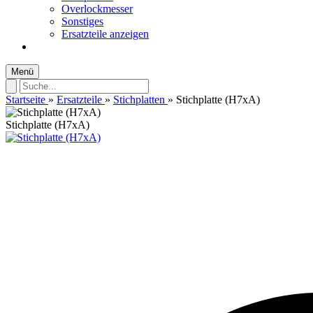
Overlockmesser
Sonstiges
Ersatzteile anzeigen
Menü
Startseite
»
Ersatzteile
»
Stichplatten
»
Stichplatte (H7xA)
Stichplatte (H7xA)