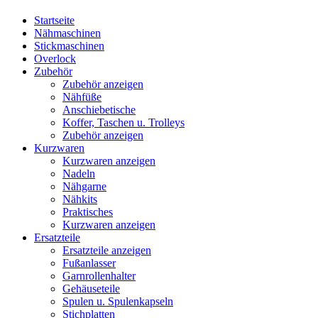
Startseite
Nähmaschinen
Stickmaschinen
Overlock
Zubehör
Zubehör anzeigen
Nähfüße
Anschiebetische
Koffer, Taschen u. Trolleys
Zubehör anzeigen
Kurzwaren
Kurzwaren anzeigen
Nadeln
Nähgarne
Nähkits
Praktisches
Kurzwaren anzeigen
Ersatzteile
Ersatzteile anzeigen
Fußanlasser
Garnrollenhalter
Gehäuseteile
Spulen u. Spulenkapseln
Stichplatten