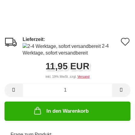
Lieferzeit:
A
2-4
d
Werktage, sofort versandbereit
M
11,95 EUR
inkl. 19% MwSt. zzgl.
Versand
In den Warenkorb
Frage zum Produkt