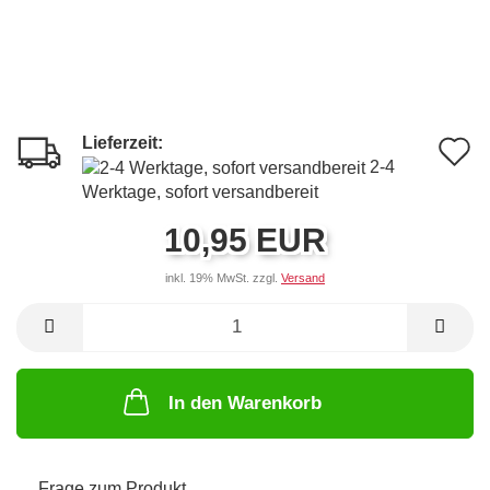
Lieferzeit:
A
2-4
d
Werktage, sofort versandbereit
M
10,95 EUR
inkl. 19% MwSt. zzgl.
Versand
In den Warenkorb
Frage zum Produkt