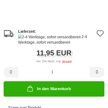
Lieferzeit:
A
2-4
d
Werktage, sofort versandbereit
M
11,95 EUR
inkl. 19% MwSt. zzgl.
Versand
In den Warenkorb
Frage zum Produkt