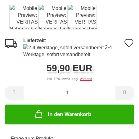
Lieferzeit:
A
2-4
d
Werktage, sofort versandbereit
M
59,90 EUR
inkl. 19% MwSt. zzgl.
Versand
In den Warenkorb
Frage zum Produkt