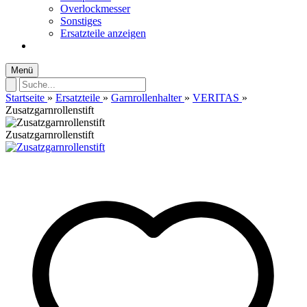
Overlockmesser
Sonstiges
Ersatzteile anzeigen
Menü
Startseite
»
Ersatzteile
»
Garnrollenhalter
»
VERITAS
»
Zusatzgarnrollenstift
Zusatzgarnrollenstift