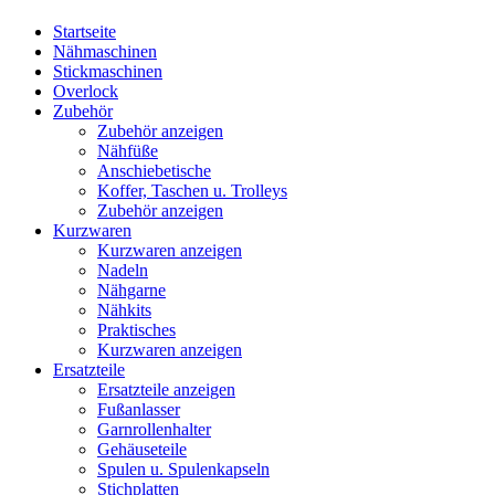
Startseite
Nähmaschinen
Stickmaschinen
Overlock
Zubehör
Zubehör anzeigen
Nähfüße
Anschiebetische
Koffer, Taschen u. Trolleys
Zubehör anzeigen
Kurzwaren
Kurzwaren anzeigen
Nadeln
Nähgarne
Nähkits
Praktisches
Kurzwaren anzeigen
Ersatzteile
Ersatzteile anzeigen
Fußanlasser
Garnrollenhalter
Gehäuseteile
Spulen u. Spulenkapseln
Stichplatten